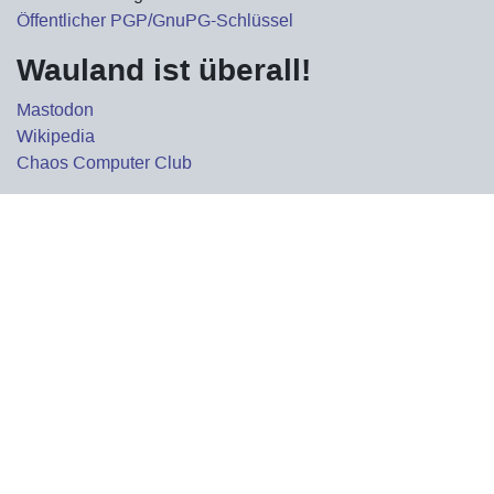
Öffentlicher PGP/GnuPG-Schlüssel
Wauland ist überall!
Mastodon
Wikipedia
Chaos Computer Club